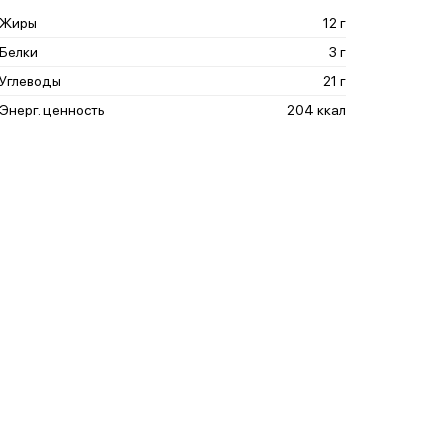
Жиры
12 г
Белки
3 г
Углеводы
21 г
Энерг. ценность
204 ккал