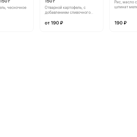
150 г
150 г
Рис, масло 
шпинат мел
ль, чесночное
Отварной картофель, с
рукола, том
добавлением сливочного
масла, молока и соли
от 190 ₽
190 ₽