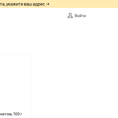
та, укажите ваш адрес →
Войти
натом, 100 г