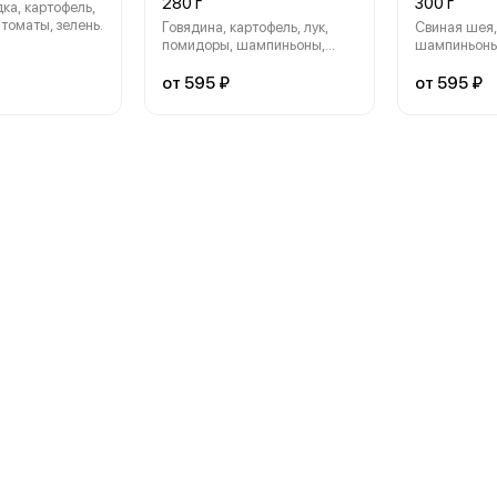
280 г
300 г
ка, картофель,
томаты, зелень.
Говядина, картофель, лук,
Свиная шея, 
помидоры, шампиньоны,
шампиньоны,
зелень
от 595 ₽
от 595 ₽