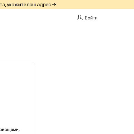
та, укажите ваш адрес →
Войти
 овощами,