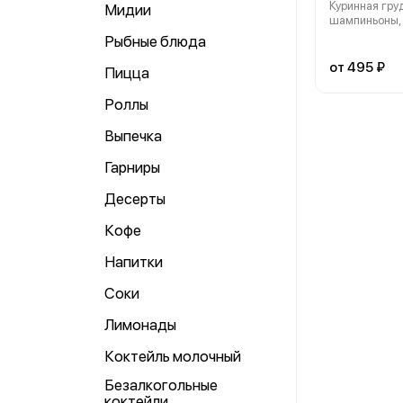
Куринная груд
Мидии
шампиньоны, 
Рыбные блюда
от 495 ₽
Пицца
Роллы
Выпечка
Гарниры
Десерты
Кофе
Напитки
Соки
Лимонады
Коктейль молочный
Безалкогольные
коктейли