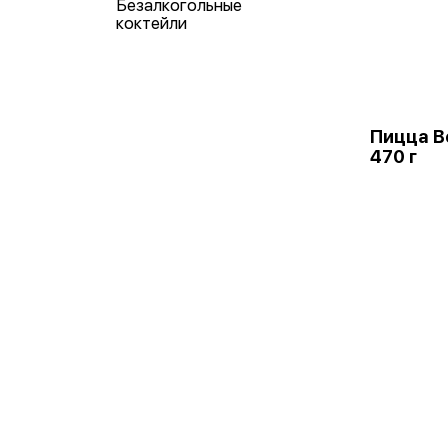
Безалкогольные
коктейли
Пицца В
470 г