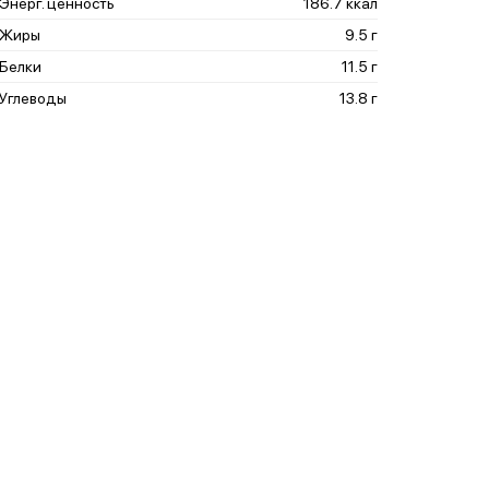
Энерг. ценность
186.7 ккал
Жиры
9.5 г
Белки
11.5 г
Углеводы
13.8 г