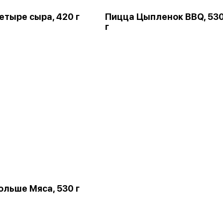
етыре сыра, 420 г
Пицца Цыпленок BBQ, 53
г
ольше Мяса, 530 г