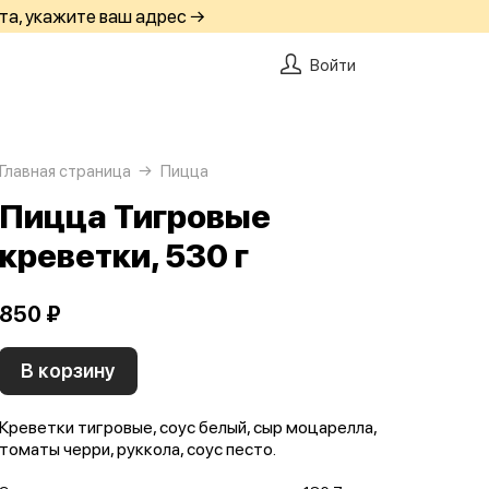
та, укажите ваш адрес →
Войти
Главная страница
Пицца
Пицца Тигровые
креветки, 530 г
850 ₽
В корзину
Креветки тигровые, соус белый, сыр моцарелла,
томаты черри, руккола, соус песто.