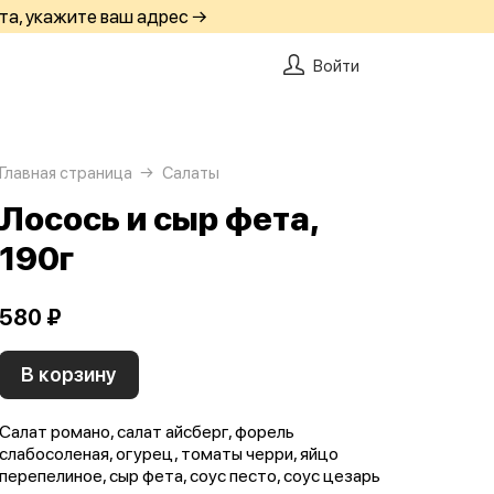
та, укажите ваш адрес →
Войти
Главная страница
Салаты
Лосось и сыр фета,
190г
580 ₽
В корзину
Салат романо, салат айсберг, форель
слабосоленая, огурец, томаты черри, яйцо
перепелиное, сыр фета, соус песто, соус цезарь