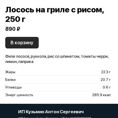
Лосось на гриле с рисом,
250 г
890 ₽
В корзину
Филе лосося, руккола, рис со шпинатом, томаты черри,
лимон, паприка
Жиры
22.3 г
Белки
20.7 г
Углеводы
0.6 г
Энерг. ценность
285.9 ккал
ИП Кузьмин Антон Сергеевич