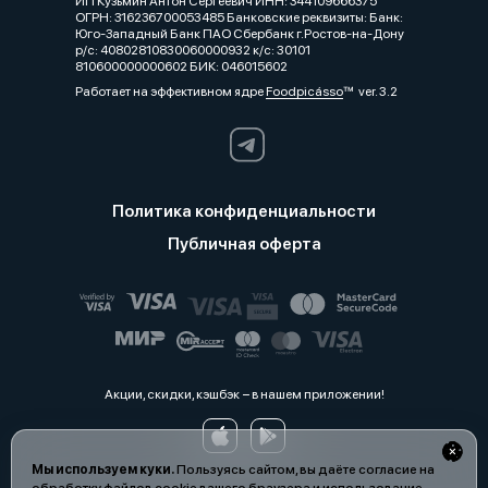
ИП Кузьмин Антон Сергеевич ИНН: З44109666З75
ОГРН: З162З6700053485 Банковские реквизиты: Банк:
Юго-Западный Банк ПАО Сбербанк г.Ростов-на-Дону
р/с: 40802810830060000932 к/с: 30101
810600000000602 БИК: 046015602
Работает на эффективном ядре
Foodpicásso
ver. 3.2
Политика конфиденциальности
Публичная оферта
Акции, скидки, кэшбэк − в нашем приложении!
Мы используем куки.
Пользуясь сайтом, вы даёте согласие на