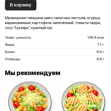
В корзину
Мраморная говядина, микс салатных листьев, огурцы
маринованные, картофель запечённый, томаты черри,
соус "Цезарь", красный лук
Энерг. ценность
138.9 ккал
Жиры
7.7 г
Белки
8.6 г
Углеводы
8.8 г
Мы рекомендуем