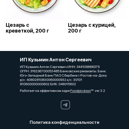
Цезарь с
Цезарь с курицей,
креветкой, 200 г
200 г
ИП Кузьмин Антон Сергеевич
ИП Кузьмин Антон Сергеевич ИНН: З44109666З75
ОГРН: З162З6700053485 Банковские реквизиты: Банк:
Юго-Западный Банк ПАО Сбербанк г.Ростов-на-Дону
р/с: 40802810830060000932 к/с: 30101
810600000000602 БИК: 046015602
Работает на эффективном ядре
Foodpicásso
ver. 3.2
Политика конфиденциальности